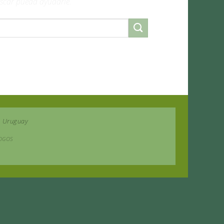
scar pueda ayudarle.
| Uruguay
LOGOS