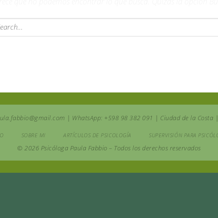
rece que no podemos encontrar lo que busca. Quizás la opción Bu
aula.fabbio@gmail.com | WhatsApp: +598 98 382 091 | Ciudad de la Costa 
IO
SOBRE MI
ARTÍCULOS DE PSICOLOGÍA
SUPERVISIÓN PARA PSICÓ
© 2026 Psicóloga Paula Fabbio – Todos los derechos reservados