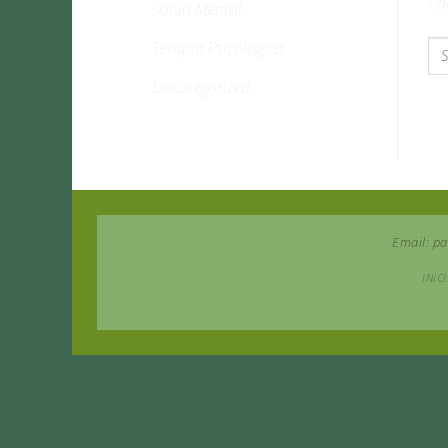
Pa
Salud Mental
Terapia Psicológica
Uncategorized
Email: p
INIC