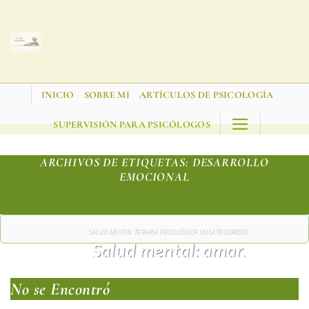
Saltar
al
contenido
INICIO
SOBRE MI
ARTÍCULOS DE PSICOLOGÍA
SUPERVISIÓN PARA PSICÓLOGOS
ARCHIVOS DE ETIQUETAS:
DESARROLLO
EMOCIONAL
SALUD MENTAL TERAPIA PSICOLÓGICA UNCATEGORIZED
Salud mental: amar,
trabajar y construir la
No se Encontró
calma.