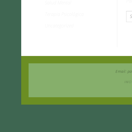
Pa
Salud Mental
Terapia Psicológica
Uncategorized
Email: p
INIC