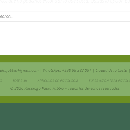
rece que no podemos encontrar lo que busca. Quizás la opción Bu
aula.fabbio@gmail.com | WhatsApp: +598 98 382 091 | Ciudad de la Costa 
IO
SOBRE MI
ARTÍCULOS DE PSICOLOGÍA
SUPERVISIÓN PARA PSICÓ
© 2026 Psicóloga Paula Fabbio – Todos los derechos reservados