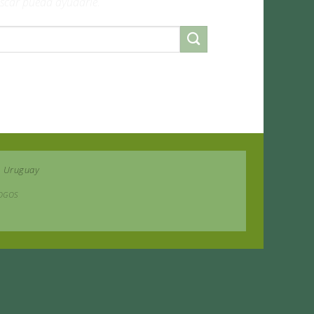
scar pueda ayudarle.
| Uruguay
LOGOS