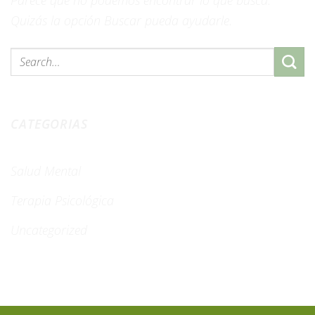
Quizás la opción Buscar pueda ayudarle.
CONTINUAR LEYENDO
→
CATEGORIAS
Salud Mental
Terapia Psicológica
Uncategorized